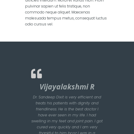
ultricies interdum. Morbi et varius nibh. Proin
pulvinar sapien ut felis tristique, non
commodo neque aliquet. Maecenas
malesuada tempus metus, consequat luctus
odio cursus vel.
Vijayalakshmi R
Dr. Sandeep Dixit is very efficient and
treats his patients with dignity and
friendliness. He is the best doctor I
have ever seen in my life. I had
swelling in my feet and joint pain. I got
cured very quickly and I am very
thankful to him bcoz I was in a