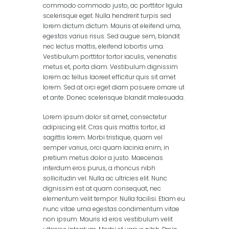
commodo commodo justo, ac porttitor ligula
scelerisque eget. Nulla hendrerit turpis sed
lorem dictum dictum. Mauris at eleifend urna,
egestas varius risus. Sed augue sem, blandit
nec lectus mattis, eleifend lobortis urna.
Vestibulum porttitor tortor iaculis, venenatis
metus et, porta diam. Vestibulum dignissim
lorem ac tellus laoreet efficitur quis sit amet
lorem. Sed at orci eget diam posuere ornare ut
et ante. Donec scelerisque blandit malesuada.
Lorem ipsum dolor sit amet, consectetur
adipiscing elit. Cras quis mattis tortor, id
sagittis lorem. Morbi tristique, quam vel
semper varius, orci quam lacinia enim, in
pretium metus dolor a justo. Maecenas
interdum eros purus, a rhoncus nibh
sollicitudin vel. Nulla ac ultricies elit. Nunc
dignissim est at quam consequat, nec
elementum velit tempor. Nulla facilisi. Etiam eu
nunc vitae urna egestas condimentum vitae
non ipsum. Mauris id eros vestibulum velit