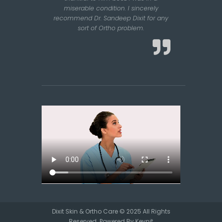
miserable condition. I sincerely
recommend Dr. Sandeep Dixit for any
sort of Ortho problem.
Dixit Skin & Ortho Care © 2025 All Rights
Reserved. Powered By
Kevnit