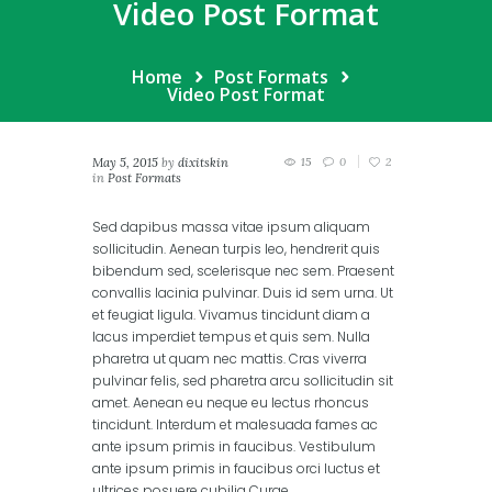
Video Post Format
Home
Post Formats
Video Post Format
May 5, 2015
by
dixitskin
15
0
2
in
Post Formats
Sed dapibus massa vitae ipsum aliquam
sollicitudin. Aenean turpis leo, hendrerit quis
bibendum sed, scelerisque nec sem. Praesent
convallis lacinia pulvinar. Duis id sem urna. Ut
et feugiat ligula. Vivamus tincidunt diam a
lacus imperdiet tempus et quis sem. Nulla
pharetra ut quam nec mattis. Cras viverra
pulvinar felis, sed pharetra arcu sollicitudin sit
amet. Aenean eu neque eu lectus rhoncus
tincidunt. Interdum et malesuada fames ac
ante ipsum primis in faucibus. Vestibulum
ante ipsum primis in faucibus orci luctus et
ultrices posuere cubilia Curae