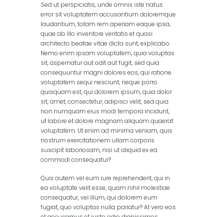
Sed ut perspiciatis, unde omnis iste natus
error sit voluptatem accusantium doloremque
laudantium, totam rem aperiam eaque ipsa,
quae ab illo inventore veritatis et quasi
architecto beatae vitae dicta sunt, explicabo.
Nemo enim ipsam voluptatem, quia voluptas
sit, aspernatur aut odit aut fugit, sed quia
consequuntur magni dolores eos, qui ratione
voluptatem sequi nesciunt, neque porro
quisquam est, qui dolorem ipsum, quia dolor
sit, amet, consectetur, adipisci velit, sed quia
non numquam eius modi tempora incidunt,
ut labore et dolore magnam aliquam quaerat
voluptatem. Ut enim ad minima veniam, quis
nostrum exercitationem ullam corporis
suscipit laboriosam, nisi ut aliquid ex ea
commodi consequatur?
Quis autem vel eum iure reprehenderit, qui in
ea voluptate velit esse, quam nihil molestiae
consequatur, vel illum, qui dolorem eum
fugiat, quo voluptas nulla pariatur? At vero eos
et accusamus et iusto odio dignissimos