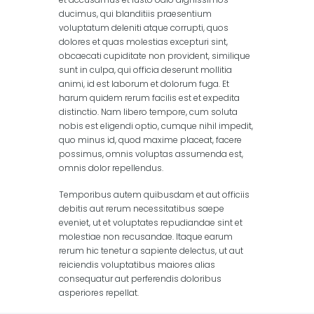
ducimus, qui blanditiis praesentium
voluptatum deleniti atque corrupti, quos
dolores et quas molestias excepturi sint,
obcaecati cupiditate non provident, similique
sunt in culpa, qui officia deserunt mollitia
animi, id est laborum et dolorum fuga. Et
harum quidem rerum facilis est et expedita
distinctio. Nam libero tempore, cum soluta
nobis est eligendi optio, cumque nihil impedit,
quo minus id, quod maxime placeat, facere
possimus, omnis voluptas assumenda est,
omnis dolor repellendus.
Temporibus autem quibusdam et aut officiis
debitis aut rerum necessitatibus saepe
eveniet, ut et voluptates repudiandae sint et
molestiae non recusandae. Itaque earum
rerum hic tenetur a sapiente delectus, ut aut
reiciendis voluptatibus maiores alias
consequatur aut perferendis doloribus
asperiores repellat.