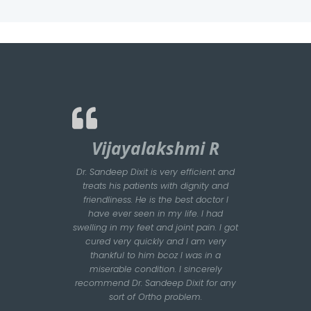
Vijayalakshmi R
Dr. Sandeep Dixit is very efficient and
treats his patients with dignity and
friendliness. He is the best doctor I
have ever seen in my life. I had
swelling in my feet and joint pain. I got
cured very quickly and I am very
thankful to him bcoz I was in a
miserable condition. I sincerely
recommend Dr. Sandeep Dixit for any
sort of Ortho problem.