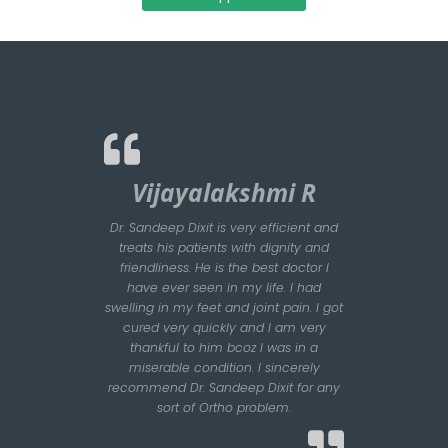
Vijayalakshmi R
Dr. Sandeep Dixit is very efficient and
treats his patients with dignity and
friendliness. He is the best doctor I
have ever seen in my life. I had
swelling in my feet and joint pain. I got
cured very quickly and I am very
thankful to him bcoz I was in a
miserable condition. I sincerely
recommend Dr. Sandeep Dixit for any
sort of Ortho problem.