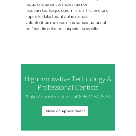
repudiandae sint et molestiae non
recusandae. Itaque earum rerum hic tenetur a
sapiente delectus, ut aut reiciendis
voluptatibus maiores alias consequatur aut
perferendis doloribus asperiores repellat.
High Innovative Technology &
Professional Dentists
Make Appointment or call 8 800 254 25 64
Make an Appointment