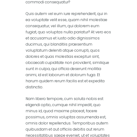
commodi consequatur?
Quis autem vel eum iure reprehenderit, qui in
ea voluptate velit esse, quam nihil molestiae
consequatur, vel illum, qui dolorem eum
fugiat, quo voluptas nulla pariatur? At vero eos
et accusamus et iusto odio dignissimos
ducimus, qui blanditiis praesentium
voluptatum deleniti atque corrupti, quos
dolores et quas molestias excepturi sint,
obcaecati cupiditate non provident, similique
sunt in culpa, qui officia deserunt mollitia
animi, id est laborum et dolorum fuga. Et
harum quidem rerum facilis est et expedita
distinctio.
Nam libero tempore, cum soluta nobis est
eligendi optio, cumque nihil impedit, quo
minus id, quod maxime placeat, facere
possimus, omnis voluptas assumenda est,
omnis dolor repellendus. Temporibus autem
quibusdam et aut officiis debitis aut rerum
necessitatibus saepe eveniet, ut et voluptates