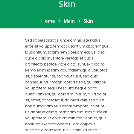
Skin
Home
Main
Skin
Sed ut perspiciatis, unde omnis iste natus
error sit voluptatem accusantium doloremque
laudantium, totam rem aperiam eaque ipsa,
quae ab illo inventore veritatis et quasi
architecto beatae vitae dicta sunt, explicabo.
Nemo enim ipsam voluptatem, quia voluptas
sit, aspernatur aut odit aut fugit, sed quia
consequuntur magni dolores eos, qui ratione
voluptatem sequi nesciunt, neque porro
quisquam est, qui dolorem ipsum, quia dolor
sit, amet, consectetur, adipisci velit, sed quia
non numquam eius modi tempora incidunt,
ut labore et dolore magnam aliquam quaerat
voluptatem. Ut enim ad minima veniam, quis
nostrum exercitationem ullam corporis
suscipit laboriosam, nisi ut aliquid ex ea